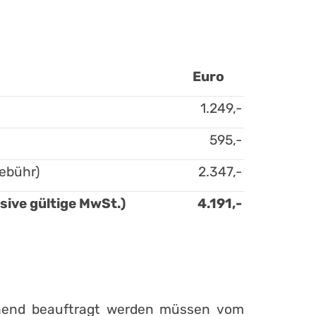
Euro
1.249,-
595,-
ebühr)
2.347,-
ive gültige MwSt.)
4.191,-
gehend beauftragt werden müssen vom