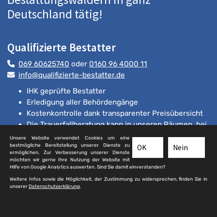
Deutschland tätig!
Qualifizierte Bestatter
069 60625740
oder
0160 96 4000 11
info@qualifizierte-bestatter.de
IHK geprüfte Bestatter
Erledigung aller Behördengänge
Kostenkontrolle dank transparenter Preisübersicht
Die Trauerfallberatung kann in unseren Räumen, bei
Ihnen zu Hause oder gänzlich über digitale
Unsere Website verwendet Cookies um eine
bestmögliche Bereitstellung unserer Dienste zu
Medien stattfinden.
OK
Nein
ermöglichen. Zur Verbesserung unserer Dienste
möchten wir gerne Ihre Nutzung der Website mit
Hilfe von Google Analytics auswerten. Sind Sie damit einverstanden?
Friedhofssatzungen
Weitere Infos sowie die Möglichkeit, der Zustimmung zu widersprechen, finden Sie in
unserer
Datenschutzerklärung
.
Friedhofsordnungen sind öffentlich-rechtliche Satzungen
der Gemeinden und Städte, die jeweils mit einer eigenen
Satzungsautonomie ausgestattet sind und somit