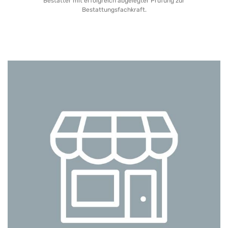
Bestatter mit erfolgreich abgelegter Prüfung zur
Bestattungsfachkraft.