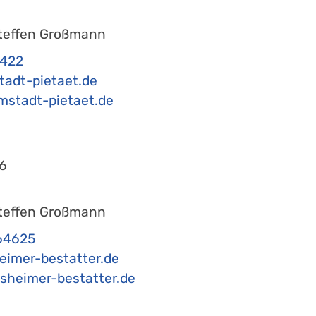
teffen Großmann
2422
tadt-pietaet.de
stadt-pietaet.de
6
teffen Großmann
64625
eimer-bestatter.de
heimer-bestatter.de