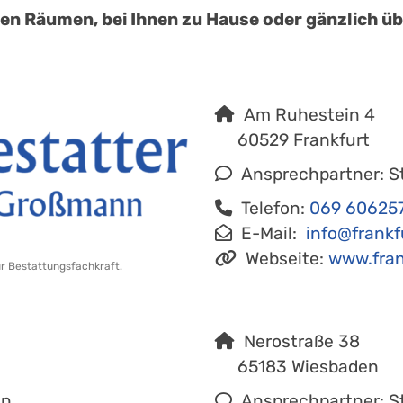
en Räumen, bei Ihnen zu Hause oder gänzlich übe
Am Ruhestein 4
60529 Frankfurt
Ansprechpartner: S
Telefon:
069 60625
E-Mail:
info@frankf
Webseite:
www.fran
ur Bestattungsfachkraft.
Nerostraße 38
65183 Wiesbaden
nn
Ansprechpartner: S