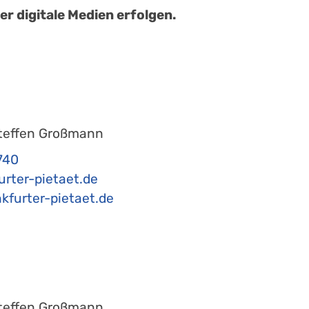
r digitale Medien erfolgen.
teffen Großmann
740
urter-pietaet.de
kfurter-pietaet.de
teffen Großmann