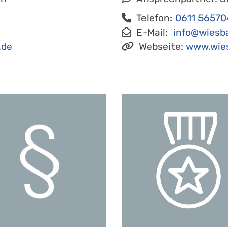
Telefon:
0611 56570
e
E-Mail:
info@wiesb
.de
Webseite:
www.wies