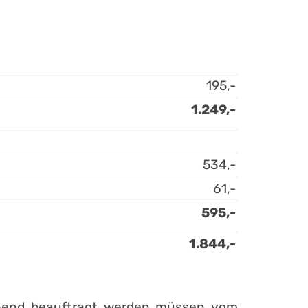
195,-
1.249,-
534,-
61,-
595,-
1.844,-
gehend beauftragt werden müssen vom