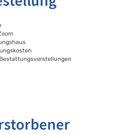
estellung
e
 Zoom
tungshaus
tungskosten
n Bestattungsvorstellungen
rstorbener