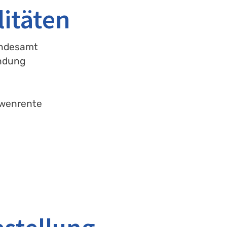
itäten
andesamt
ndung
twenrente