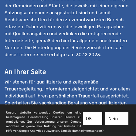
der Gemeinden und Städte, die jeweils mit einer eigenen
Satzungsautonomie ausgestattet sind und somit
Rechtsvorschriften für den zu verantworteten Bereich
erlassen. Daher zitieren wir die jeweiligen Paragraphen
mit Quellenangaben und verlinken die entsprechende
Internetseite, gemäß den hierfür allgemein anerkannten
Normen. Die Hinterlegung der Rechtsvorschriften, auf
dieser Internetseite erfolgte am 30.12.2023.
An Ihrer Seite
Wir stehen für qualifizierte und zeitgemäße
Trauerbegleitung. Informieren zielgerichtet und vor allem
individuell auf Ihren persönlichen Trauerfall ausgerichtet.
So erhalten Sie sachkundige Beratung von qualifizierten
Bestattern.
Unsere Website verwendet Cookies um eine
bestmögliche Bereitstellung unserer Dienste zu
OK
Nein
ermöglichen. Zur Verbesserung unserer Dienste
möchten wir gerne Ihre Nutzung der Website mit
Hilfe von Google Analytics auswerten. Sind Sie damit einverstanden?