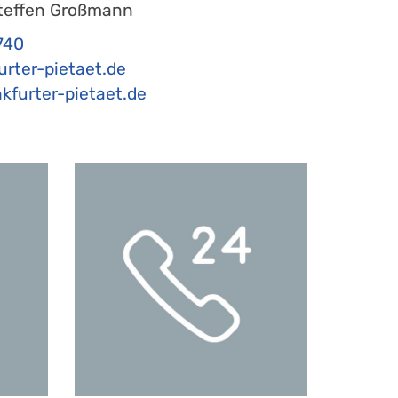
teffen Großmann
740
urter-pietaet.de
kfurter-pietaet.de