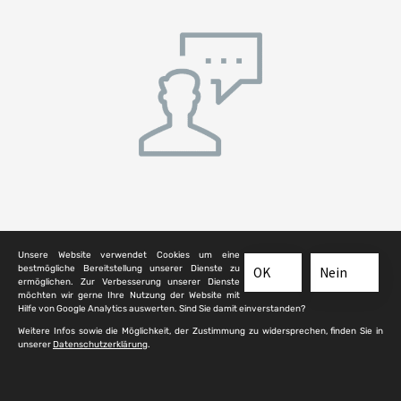
Rathausplatz 1
Unsere Website verwendet Cookies um eine
64560 Riedstadt
bestmögliche Bereitstellung unserer Dienste zu
OK
Nein
ermöglichen. Zur Verbesserung unserer Dienste
Ansprechpartner: Mitarbeitende Friedhofswesen
möchten wir gerne Ihre Nutzung der Website mit
Hilfe von Google Analytics auswerten. Sind Sie damit einverstanden?
Telefon:
06158 181-313
Weitere Infos sowie die Möglichkeit, der Zustimmung zu widersprechen, finden Sie in
E-Mail:
c.funck@riedstadt.de
unserer
Datenschutzerklärung
.
Webseite:
Friedhofswesen Riedstadt