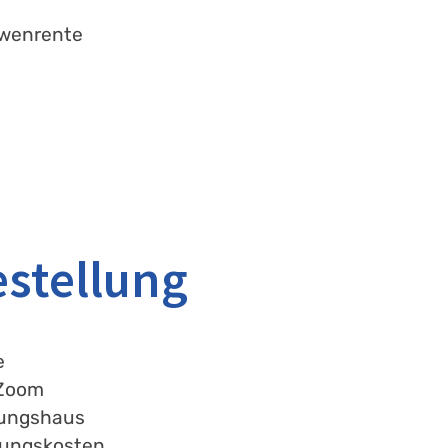
twenrente
estellung
e
 Zoom
tungshaus
tungskosten