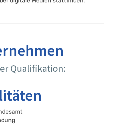
er digitale Medien stattfinden.
ternehmen
er Qualifikation:
itäten
andesamt
ndung