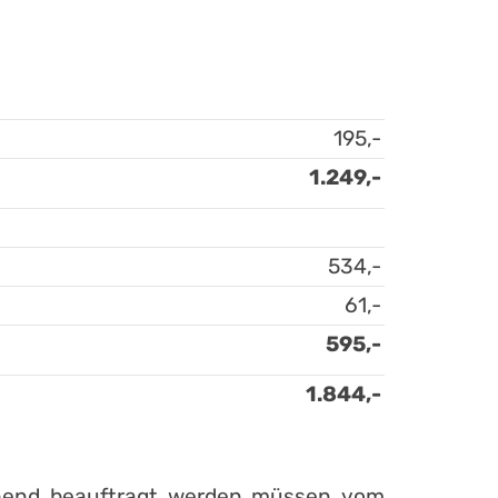
195,-
1.249,-
534,-
61,-
595,-
1.844,-
gehend beauftragt werden müssen vom