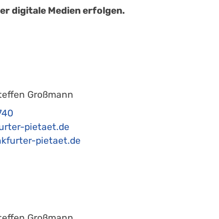
r digitale Medien erfolgen.
teffen Großmann
740
urter-pietaet.de
kfurter-pietaet.de
teffen Großmann