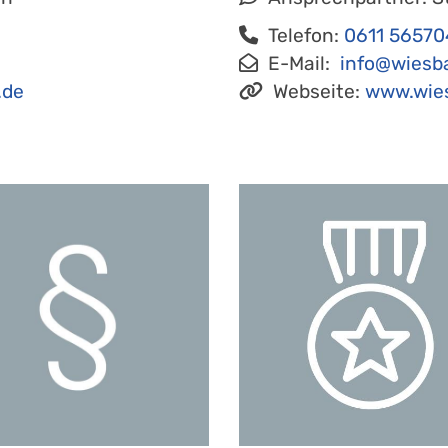
Telefon:
0611 56570
e
E-Mail:
info@wiesb
.de
Webseite:
www.wies