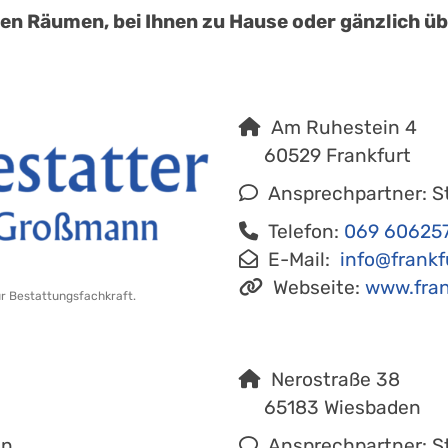
en Räumen, bei Ihnen zu Hause oder gänzlich übe
Am Ruhestein 4
60529 Frankfurt
Ansprechpartner: S
Telefon:
069 60625
E-Mail:
info@frankf
Webseite:
www.fran
ur Bestattungsfachkraft.
Nerostraße 38
65183 Wiesbaden
nn
Ansprechpartner: S