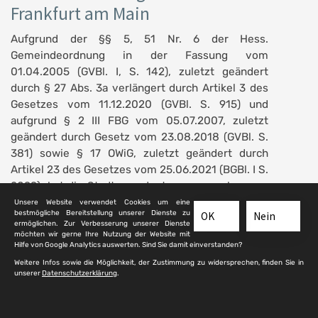
Frankfurt am Main
Aufgrund der §§ 5, 51 Nr. 6 der Hess.
Gemeindeordnung in der Fassung vom
01.04.2005 (GVBl. I, S. 142), zuletzt geändert
durch § 27 Abs. 3a verlängert durch Artikel 3 des
Gesetzes vom 11.12.2020 (GVBl. S. 915) und
aufgrund § 2 III FBG vom 05.07.2007, zuletzt
geändert durch Gesetz vom 23.08.2018 (GVBl. S.
381) sowie § 17 OWiG, zuletzt geändert durch
Artikel 23 des Gesetzes vom 25.06.2021 (BGBl. I S.
2099), hat die Stadtverordnetenversammlung am
15.12.2022, § 2657, folgende Satzung
Unsere Website verwendet Cookies um eine
bestmögliche Bereitstellung unserer Dienste zu
OK
Nein
(Friedhofsordnung) beschlossen:
ermöglichen. Zur Verbesserung unserer Dienste
möchten wir gerne Ihre Nutzung der Website mit
Hilfe von Google Analytics auswerten. Sind Sie damit einverstanden?
Friedhofsordnung der Stadt Frankfurt am
Weitere Infos sowie die Möglichkeit, der Zustimmung zu widersprechen, finden Sie in
unserer
Datenschutzerklärung
.
Main