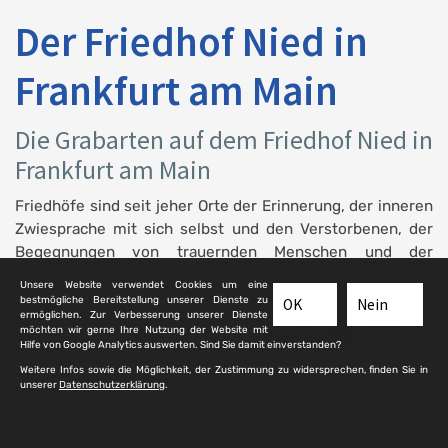
Der Friedhof Nied in
Frankfurt am Main
Die Grabarten auf dem Friedhof Nied in
Frankfurt am Main
Friedhöfe sind seit jeher Orte der Erinnerung, der inneren
Zwiesprache mit sich selbst und den Verstorbenen, der
Begegnungen von trauernden Menschen und der
Auseinandersetzung mit der eigenen Sterblichkeit.
Unsere Website verwendet Cookies um eine
Verstorbene Mitmenschen finden ihre letzte Ruhe auf
bestmögliche Bereitstellung unserer Dienste zu
OK
Nein
ermöglichen. Zur Verbesserung unserer Dienste
dem Friedhof Nied in Frankfurt am Main und die
möchten wir gerne Ihre Nutzung der Website mit
Hinterbliebenen einen Ort der Trauerbewältigung. Der
Hilfe von Google Analytics auswerten. Sind Sie damit einverstanden?
letzte Ruheort eines Menschen ist folgerichtig nicht
Weitere Infos sowie die Möglichkeit, der Zustimmung zu widersprechen, finden Sie in
unserer
Datenschutzerklärung
.
ausschließlich ein Ort der Trauer, sondern auch ein Ort der
das Leben in den Fokus rückt. Der Tod begrenzt das
Leben und macht die Lebenszeit damit zum wertvollsten