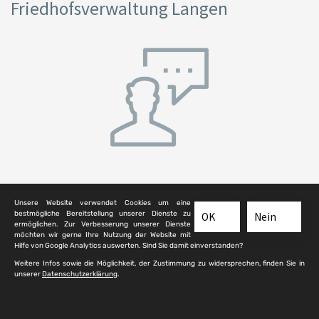
Friedhofsverwaltung Langen
Unsere Website verwendet Cookies um eine
Weserstraße 14
bestmögliche Bereitstellung unserer Dienste zu
OK
Nein
ermöglichen. Zur Verbesserung unserer Dienste
63225 Langen
möchten wir gerne Ihre Nutzung der Website mit
Hilfe von Google Analytics auswerten. Sind Sie damit einverstanden?
Ansprechpartner: Mitarbeitende Friedhofswesen
Weitere Infos sowie die Möglichkeit, der Zustimmung zu widersprechen, finden Sie in
unserer
Datenschutzerklärung
.
Telefon:
06103 595485
E-Mail:
an das Friedhofsamt schreiben
Webseite:
der Friedhofsverwaltung aufrufen