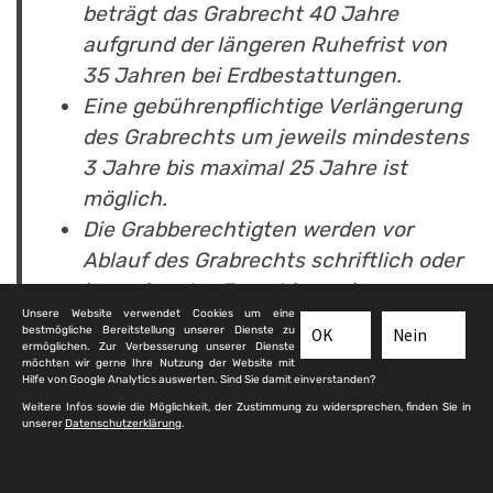
beträgt das Grabrecht 40 Jahre
aufgrund der längeren Ruhefrist von
35 Jahren bei Erdbestattungen.
Eine gebührenpflichtige Verlängerung
des Grabrechts um jeweils mindestens
3 Jahre bis maximal 25 Jahre ist
möglich.
Die Grabberechtigten werden vor
Ablauf des Grabrechts schriftlich oder
in geeigneter Form hingewiesen.
Unsere Website verwendet Cookies um eine
Voraussetzung: Die aktuelle Adresse
bestmögliche Bereitstellung unserer Dienste zu
OK
Nein
liegt vor.
ermöglichen. Zur Verbesserung unserer Dienste
möchten wir gerne Ihre Nutzung der Website mit
Das Grabrecht kann auch im Voraus für
Hilfe von Google Analytics auswerten. Sind Sie damit einverstanden?
Weitere Infos sowie die Möglichkeit, der Zustimmung zu widersprechen, finden Sie in
die Dauer von mindestens 3 Jahren bis
unserer
Datenschutzerklärung
.
maximal 25 Jahren erworben werden.
Eine Zubestattung von bis zu 4 Urnen