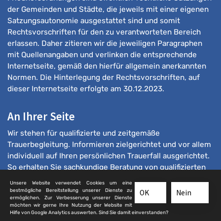
der Gemeinden und Städte, die jeweils mit einer eigenen
Satzungsautonomie ausgestattet sind und somit
Rechtsvorschriften für den zu verantworteten Bereich
erlassen. Daher zitieren wir die jeweiligen Paragraphen
mit Quellenangaben und verlinken die entsprechende
Internetseite, gemäß den hierfür allgemein anerkannten
Normen. Die Hinterlegung der Rechtsvorschriften, auf
dieser Internetseite erfolgte am 30.12.2023.
An Ihrer Seite
Wir stehen für qualifizierte und zeitgemäße
Trauerbegleitung. Informieren zielgerichtet und vor allem
individuell auf Ihren persönlichen Trauerfall ausgerichtet.
So erhalten Sie sachkundige Beratung von qualifizierten
Bestattern.
Unsere Website verwendet Cookies um eine
bestmögliche Bereitstellung unserer Dienste zu
OK
Nein
ermöglichen. Zur Verbesserung unserer Dienste
möchten wir gerne Ihre Nutzung der Website mit
Hilfe von Google Analytics auswerten. Sind Sie damit einverstanden?