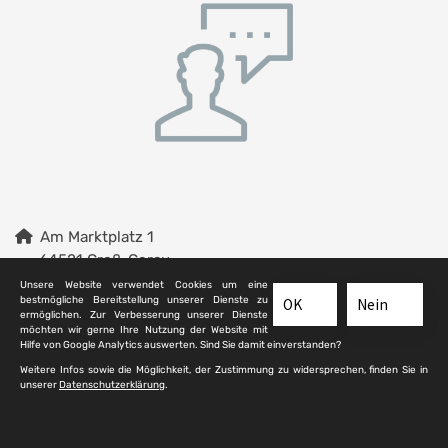
Am Marktplatz 1
64521 Groß-Gerau
Unsere Website verwendet Cookies um eine
Ansprechpartner: Mitarbeitende Friedhofswesen
bestmögliche Bereitstellung unserer Dienste zu
OK
Nein
ermöglichen. Zur Verbesserung unserer Dienste
Telefon:
06152 - 716 6700
möchten wir gerne Ihre Nutzung der Website mit
Hilfe von Google Analytics auswerten. Sind Sie damit einverstanden?
E-Mail:
friedhof@gross-gerau.de
Webseite:
Friedhofswesen Groß-Gerau
Weitere Infos sowie die Möglichkeit, der Zustimmung zu widersprechen, finden Sie in
unserer
Datenschutzerklärung
.