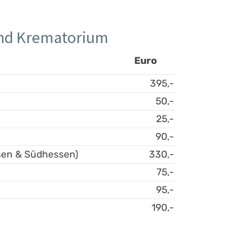
und Krematorium
Euro
395,-
50,-
25,-
90,-
sen & Südhessen)
330,-
75,-
95,-
190,-