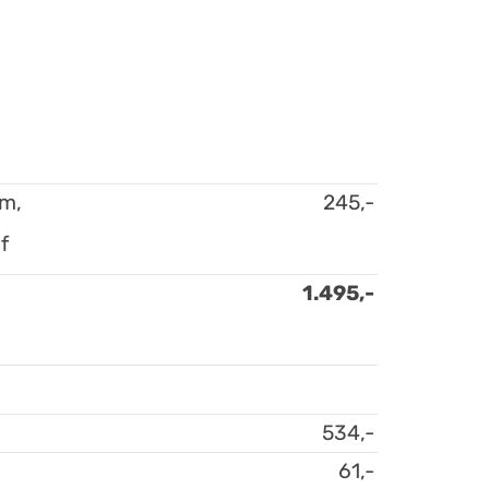
um,
245,-
f
1.495,-
534,-
61,-