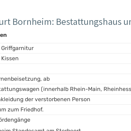
furt Bornheim: Bestattungshaus 
gen
 Griffgarnitur
 Kissen
rnenbeisetzung, ab
tattungswagen (innerhalb Rhein-Main, Rheinhes
kleidung der verstorbenen Person
um zum Friedhof.
hördengänge
 beim Standesamt am Sterbeort