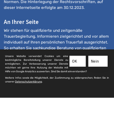
Normen. Die Hinterlegung der Rechtsvorschriften, auf
dieser Internetseite erfolgte am 30.12.2023.
An Ihrer Seite
Wir stehen für qualifizierte und zeitgemäße
Trauerbegleitung. Informieren zielgerichtet und vor allem
individuell auf Ihren persönlichen Trauerfall ausgerichtet.
So erhalten Sie sachkundige Beratung von qualifizierten
Bestattern.
Unsere Website verwendet Cookies um eine
bestmögliche Bereitstellung unserer Dienste zu
OK
Nein
ermöglichen. Zur Verbesserung unserer Dienste
möchten wir gerne Ihre Nutzung der Website mit
Hilfe von Google Analytics auswerten. Sind Sie damit einverstanden?
Weitere Infos sowie die Möglichkeit, der Zustimmung zu widersprechen, finden Sie in
unserer
Datenschutzerklärung
.
© 2025 qualifizierte-bestatter.de
Kontakt
|
Impressum
|
Sitemap
|
Datenschutz