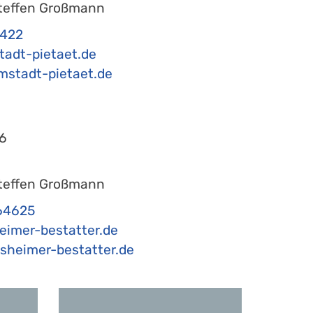
teffen Großmann
2422
tadt-pietaet.de
stadt-pietaet.de
6
teffen Großmann
64625
eimer-bestatter.de
heimer-bestatter.de