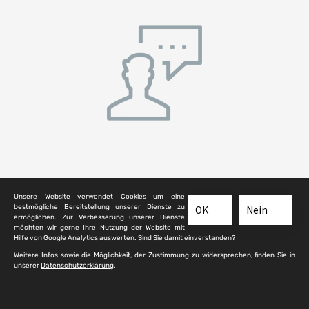
Gagernring 6
Unsere Website verwendet Cookies um eine
65779 Kelkheim (Taunus)
bestmögliche Bereitstellung unserer Dienste zu
OK
Nein
ermöglichen. Zur Verbesserung unserer Dienste
Ansprechpartner: Mitarbeitende Friedhofswesen
möchten wir gerne Ihre Nutzung der Website mit
Hilfe von Google Analytics auswerten. Sind Sie damit einverstanden?
Telefon:
06195 803953
Weitere Infos sowie die Möglichkeit, der Zustimmung zu widersprechen, finden Sie in
E-Mail:
an das Friedhofsamt schreiben
unserer
Datenschutzerklärung
.
Webseite:
der Friedhofsverwaltung aufrufen