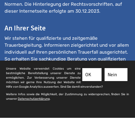
Normen. Die Hinterlegung der Rechtsvorschriften, auf
dieser Internetseite erfolgte am 30.12.2023.
An Ihrer Seite
Wir stehen für qualifizierte und zeitgemäße
Trauerbegleitung. Informieren zielgerichtet und vor allem
individuell auf Ihren persönlichen Trauerfall ausgerichtet.
So erhalten Sie sachkundige Beratung von qualifizierten
Bestattern.
Unsere Website verwendet Cookies um eine
bestmögliche Bereitstellung unserer Dienste zu
OK
Nein
ermöglichen. Zur Verbesserung unserer Dienste
möchten wir gerne Ihre Nutzung der Website mit
Hilfe von Google Analytics auswerten. Sind Sie damit einverstanden?
Weitere Infos sowie die Möglichkeit, der Zustimmung zu widersprechen, finden Sie in
unserer
Datenschutzerklärung
.
© 2025 qualifizierte-bestatter.de
Kontakt
|
Impressum
|
Sitemap
|
Datenschutz